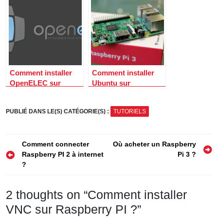
virtuelle) avec votre
Raspberry Pi
Comment installer
Comment installer
OpenELEC sur
Ubuntu sur
Raspberry pi 2 ?
Raspberry pi 3 ?
PUBLIÉ DANS LE(S) CATÉGORIE(S) :
TUTORIELS
Navigation
Comment connecter
Où acheter un Raspberry
Raspberry PI 2 à internet
Pi 3 ?
de
?
l’article
2 thoughts on “
Comment installer
VNC sur Raspberry PI ?
”