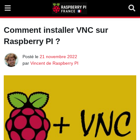
Skip
to
content
Comment installer VNC sur
Raspberry PI ?
Posté le
21 novembre 2022
par
Vincent de Raspberry PI