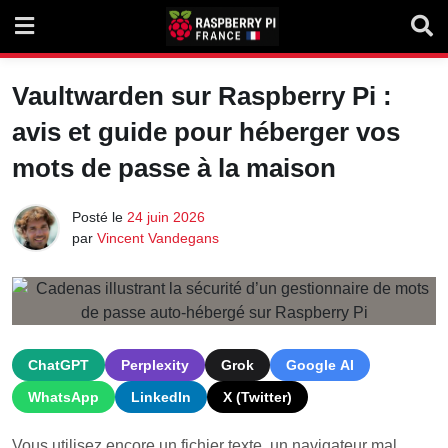
Skip
to
content
Vaultwarden sur Raspberry Pi :
avis et guide pour héberger vos
mots de passe à la maison
Posté le
24 juin 2026
par
Vincent Vandegans
ChatGPT
Perplexity
Grok
Google AI
WhatsApp
LinkedIn
X (Twitter)
Vous utilisez encore un fichier texte, un navigateur mal