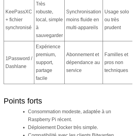
Très
KeePassXC
robuste,
Synchronisation
Usage solo
+ fichier
local, simple
moins fluide en
ou très
synchronisé
à
multi-appareils
prudent
sauvegarder
Expérience
premium,
Abonnement et
Familles et
1Password /
support,
dépendance au
pros non
Dashlane
partage
service
techniques
facile
Points forts
Consommation modeste, adaptée à un
Raspberry Pi récent.
Déploiement Docker très simple.
Compatibilité avec les clients Bitwarden.