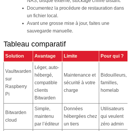
NAS, disque externe, stockage chiffré distant.
Documentez la procédure de restauration dans
un fichier local.
Avant une grosse mise à jour, faites une
sauvegarde manuelle.
Tableau comparatif
Solution
Avantage
Limite
Pour qui ?
Léger, auto-
Vaultwarden
hébergé,
Maintenance et
Bidouilleurs,
sur
compatible
sécurité à votre
familles,
Raspberry
clients
charge
homelab
Pi
Bitwarden
Simple,
Données
Utilisateurs
Bitwarden
maintenu
hébergées chez
qui veulent
cloud
par l’éditeur
un tiers
zéro admin