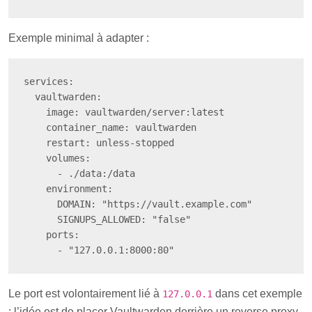
Exemple minimal à adapter :
services:

  vaultwarden:

    image: vaultwarden/server:latest

    container_name: vaultwarden

    restart: unless-stopped

    volumes:

      - ./data:/data

    environment:

      DOMAIN: "https://vault.example.com"

      SIGNUPS_ALLOWED: "false"

    ports:

      - "127.0.0.1:8000:80"
Le port est volontairement lié à
dans cet exemple
127.0.0.1
: l’idée est de placer Vaultwarden derrière un reverse proxy