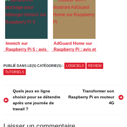
vos services à la
documents à la
maison
maison
Immich sur
AdGuard Home sur
Raspberry Pi 5 : avis
Raspberry Pi : avis et
et guide pour
guide pour filtrer les
remplacer Google
pubs à la maison
PUBLIÉ DANS LE(S) CATÉGORIE(S) :
LOGICIELS
REVIEW
Photos à la maison
TUTORIELS
Navigation
Quels jeux en ligne
Transformer son
choisir pour se détendre
Raspberry Pi en routeur
de
après une journée de
4G
l’article
travail ?
Laisser un commentaire