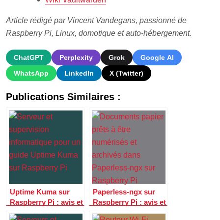
Article rédigé par Vincent Vandegans, passionné de
Raspberry Pi, Linux, domotique et auto-hébergement.
ChatGPT
Perplexity
Grok
Google AI
WhatsApp
LinkedIn
X (Twitter)
Publications Similaires :
Uptime Kuma sur
Paperless-ngx sur
Raspberry Pi : avis et
Raspberry Pi : avis et
guide pour surveiller
guide pour gérer vos