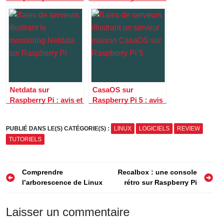
guide pour surveiller
pour sauvegarder
Docker et votre mini-
votre mini-serveur
serveur
Docker
Netdata sur
CasaOS sur
Raspberry Pi : avis et
Raspberry Pi 5 : avis
guide pour surveiller
et guide pour créer
votre serveur en
un serveur maison
PUBLIÉ DANS LE(S) CATÉGORIE(S) :
LINUX
LOGICIELS
REVIEW
temps réel
TUTORIELS
Navigation
Comprendre
Recalbox : une console
l’arborescence de Linux
rétro sur Raspberry Pi
de
l’article
Laisser un commentaire