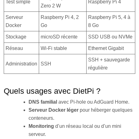
Test simple
Raspberry Pi 4
Zero 2 W
Serveur
Raspberry Pi 4, 2
Raspberry Pi 5, 4 à
Docker
Go
8 Go
Stockage
microSD récente
SSD USB ou NVMe
Réseau
Wi-Fi stable
Ethernet Gigabit
SSH + sauvegarde
Administration
SSH
régulière
Quels usages avec DietPi ?
DNS familial
avec Pi-hole ou AdGuard Home.
Serveur Docker léger
pour héberger quelques
conteneurs.
Monitoring
d’un réseau local ou d’un mini
serveur.