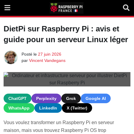
Skip
to
content
DietPi sur Raspberry Pi : avis et
guide pour un serveur Linux léger
Posté le
27 juin 2026
par
Vincent Vandegans
ChatGPT
Perplexity
Grok
Google AI
WhatsApp
LinkedIn
X (Twitter)
Vous voulez transformer un Raspberry Pi en serveur
maison, mais vous trouvez Raspberry Pi OS trop