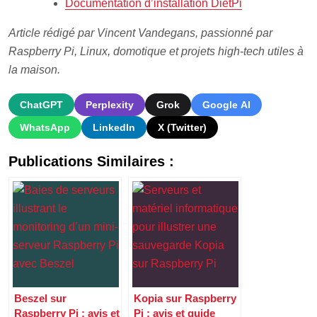
Documentation d’installation DietPi
Article rédigé par Vincent Vandegans, passionné par
Raspberry Pi, Linux, domotique et projets high-tech utiles à
la maison.
ChatGPT
Perplexity
Grok
Google AI
WhatsApp
LinkedIn
X (Twitter)
Publications Similaires :
Beszel sur
Kopia sur Raspberry
Raspberry Pi : avis et
Pi : avis et guide